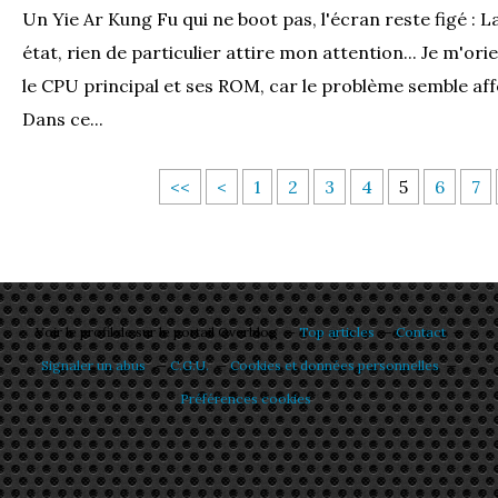
Un Yie Ar Kung Fu qui ne boot pas, l'écran reste figé : L
état, rien de particulier attire mon attention... Je m'ori
le CPU principal et ses ROM, car le problème semble affe
Dans ce...
<<
<
1
2
3
4
5
6
7
Voir le profil de
sur le portail Overblog
Top articles
Contact
Signaler un abus
C.G.U.
Cookies et données personnelles
Préférences cookies