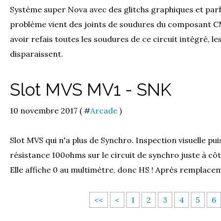
Système super Nova avec des glitchs graphiques et parf
problème vient des joints de soudures du composant C
avoir refais toutes les soudures de ce circuit intégré, l
disparaissent.
Slot MVS MV1 - SNK
10 novembre 2017 ( #
Arcade
)
Slot MVS qui n'a plus de Synchro. Inspection visuelle puis
résistance 100ohms sur le circuit de synchro juste à 
Elle affiche 0 au multimètre, donc HS ! Après remplacem
<<
<
1
2
3
4
5
6