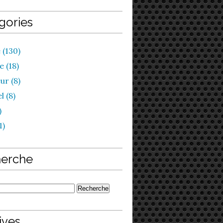
gories
 (130)
 (18)
ur (8)
l (8)
)
1)
erche
ives