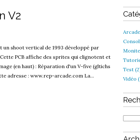
an V2
Caté
Arcade
Console
t un shoot vertical de 1993 développé par
Monite
Cette PCB affiche des sprites qui clignotent et
Tutorie
mage (en haut) : Réparation d'un V-five (gltichs
Test (2
cette adresse : www.rep-arcade.com La...
Vidéo (
Rech
Arch