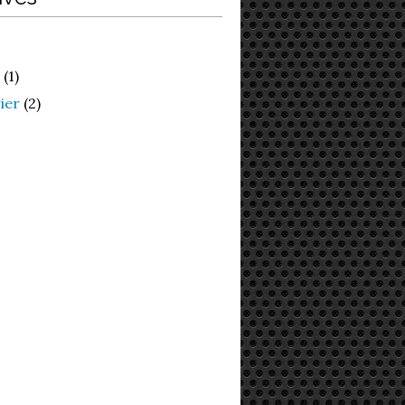
(1)
ier
(2)