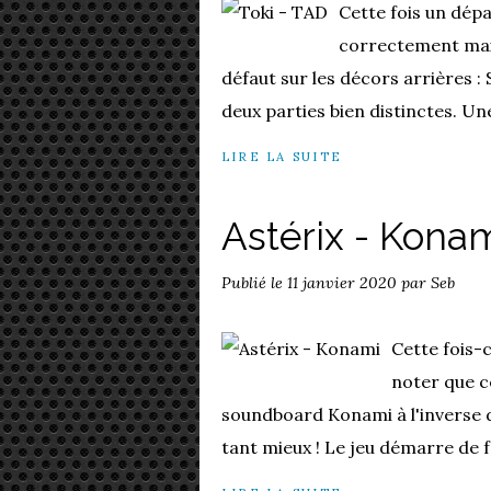
Cette fois un dép
correctement mais 
défaut sur les décors arrières :
deux parties bien distinctes. Une
LIRE LA SUITE
Astérix - Kona
Publié le
11 janvier 2020
par Seb
Cette fois-c
noter que c
soundboard Konami à l'inverse d
tant mieux ! Le jeu démarre de fa