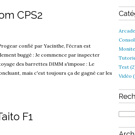
com CPS2
Caté
Arcade
Console
rogear confié par Yacinthe, l'écran est
Monite
alement buggé : Je commence par inspecter
Tutorie
ttoyage des barrettes DIMM s'impose : Le
Test (2
ncluant, mais c'est toujours ça de gagné car les
Vidéo (
Rech
aito F1
Arch