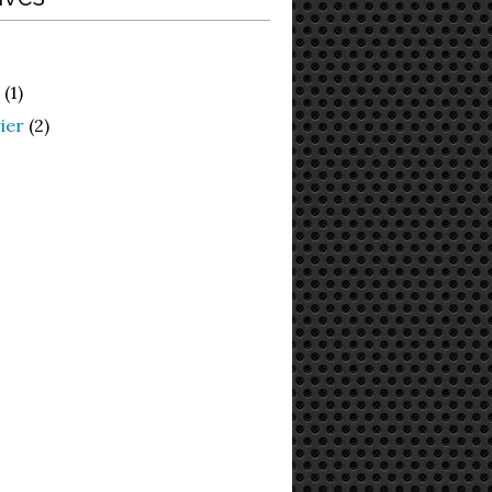
(1)
ier
(2)