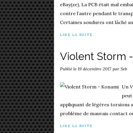
eBay(ze), La PCB était mal embal
contre l’autre pendant le transp
Certaines soudures ont lâché sur
LIRE LA SUITE
Violent Storm 
Publié le
19 décembre 2017
par Seb
Un V
peut 
appliquant de légères torsions s
problème de mauvais contact ou
LIRE LA SUITE