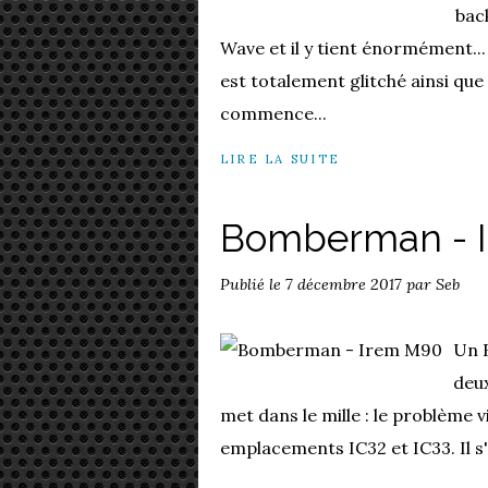
bac
Wave et il y tient énormément... I
est totalement glitché ainsi que
commence...
LIRE LA SUITE
Bomberman - 
Publié le
7 décembre 2017
par Seb
Un 
deux
met dans le mille : le problème 
emplacements IC32 et IC33. Il s'a