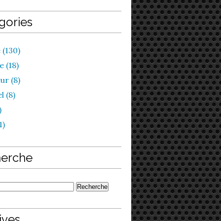
gories
 (130)
 (18)
ur (8)
l (8)
)
1)
erche
ives