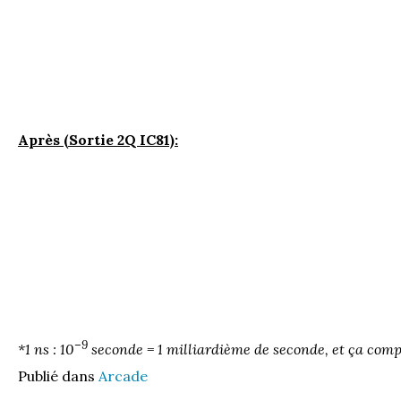
Après (Sortie 2Q IC81):
–9
*1 ns :
10
seconde = 1 milliardième de seconde, et ça compt
Publié dans
Arcade