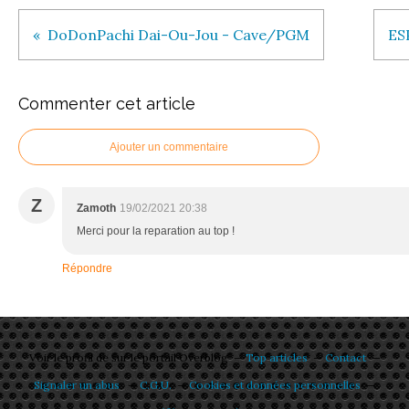
DoDonPachi Dai-Ou-Jou - Cave/PGM
ES
Commenter cet article
Ajouter un commentaire
Z
Zamoth
19/02/2021 20:38
Merci pour la reparation au top !
Répondre
Voir le profil de
sur le portail Overblog
Top articles
Contact
Signaler un abus
C.G.U.
Cookies et données personnelles