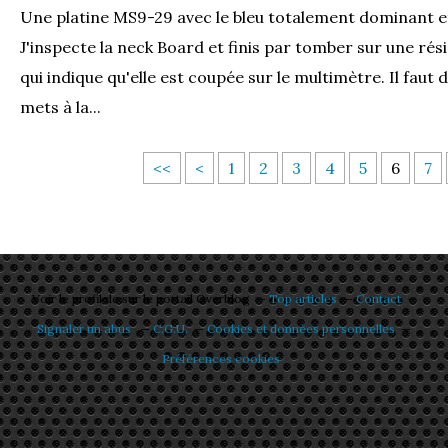
Une platine MS9-29 avec le bleu totalement dominant et
J'inspecte la neck Board et finis par tomber sur une rési
qui indique qu'elle est coupée sur le multimètre. Il faut
mets à la...
<<
<
1
2
3
4
5
6
7
Voir le profil de
sur le portail Overblog
Top articles
Contact
Signaler un abus
C.G.U.
Cookies et données personnelles
Préférences cookies