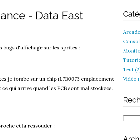
tance - Data East
Caté
Arcade
Console
bugs d'affichage sur les sprites :
Monite
Tutorie
Test (2
rites je tombe sur un chip (L7B0073 emplacement
Vidéo (
t ce qui arrive quand les PCB sont mal stockées.
Rech
roche et la ressouder :
Arch