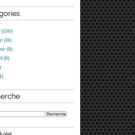
gories
 (130)
 (18)
ur (8)
l (8)
)
1)
erche
ives