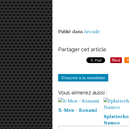
Publié dans
Arcade
Partager cet article
R
S'inscrire à la newsletter
Vous aimerez aussi :
X-Men - Konami
Splatterho
Namco