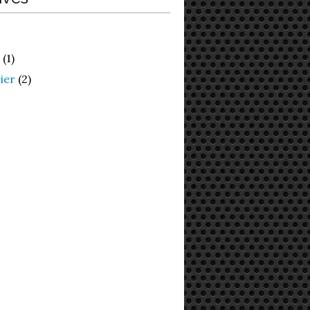
(1)
ier
(2)