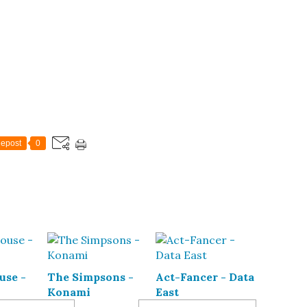
epost
0
use -
The Simpsons -
Act-Fancer - Data
Konami
East