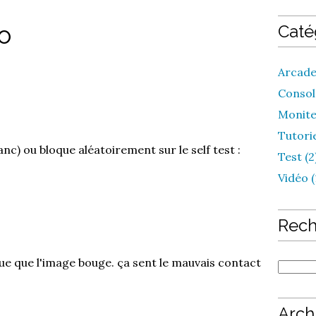
o
Caté
Arcade
Console
Monite
Tutorie
nc) ou bloque aléatoirement sur le self test :
Test (2
Vidéo (
Rech
e que l'image bouge. ça sent le mauvais contact
Arch