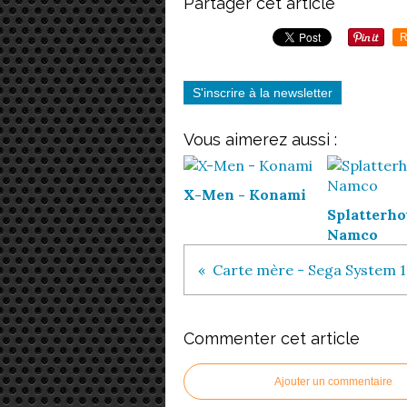
Partager cet article
R
S'inscrire à la newsletter
Vous aimerez aussi :
X-Men - Konami
Splatterho
Namco
Carte mère - Sega System 1
Commenter cet article
Ajouter un commentaire