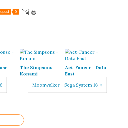
epost
0
use -
The Simpsons -
Act-Fancer - Data
Konami
East
6
Moonwalker - Sega System 18