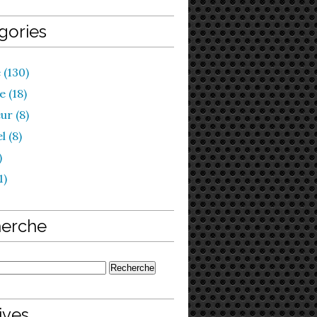
gories
 (130)
 (18)
ur (8)
l (8)
)
1)
erche
ives