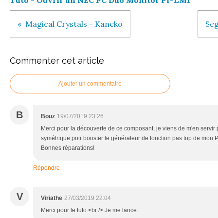
Tuto - Ouvrir un NEC PC Duo Monitor PI-LM1
Magical Crystals - Kaneko
Seg
Commenter cet article
Ajouter un commentaire
B
Bouz
19/07/2019 23:26
Merci pour la découverte de ce composant, je viens de m'en servir 
symétrique poir booster le générateur de fonction pas top de mon P
Bonnes réparations!
Répondre
V
Viriathe
27/03/2019 22:04
Merci pour le tuto.<br /> Je me lance.