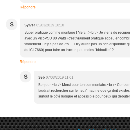
Répondre
S
Sylver
05/03/2019 10:10
Super pratique comme montage ! Merci :)<br /> Je viens de récupé
avec un PicoPSU 80 Watts (c'est vraiment pratique et peu encombr
fatalement il n'y a pas de -5v ... Il n'y aurait pas un pcb disponible
du ICL7660) pour faire un truc un peu moins "bidouille" ?
Répondre
S
Seb
07/03/2019 11:01
Bonjour, <br /> Merci pour ton commentaire.<br /> Concern
faudrait rechercher sur le net, j'imagine que ça doit exister. 
surtout le côté ludique et accessible pour ceux qui débuten