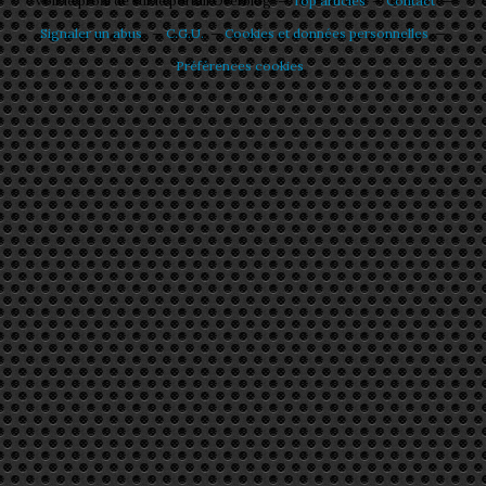
Voir le profil de
sur le portail Overblog
Top articles
Contact
Signaler un abus
C.G.U.
Cookies et données personnelles
Préférences cookies