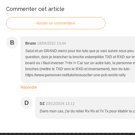
Commenter cet article
Ajouter un commentaire
B
Bruno
18/04/2022 13:44
Salut et un GRAND merci pour ton tuto que je vais suivre sous peu. J
question, dois je brancher la broche estampillée TXD et RXD sur l
board ou i lfaut inverser ?<br /> Car sur un autre tuto, la personne e
broches (mettre le TXD vers le RXD et inversement), lien du tuto :
https://www.gamoover.net/tuto/ressusciter-une-pcb-world-rally
Répondre
D
DZ
23/12/2024 13:12
Dans mon cas, j'ai du relier Rx Rx et Tx Tx pour établir 