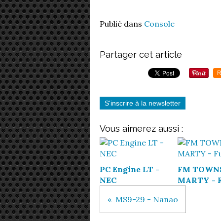
Publié dans
Console
Partager cet article
R
S'inscrire à la newsletter
Vous aimerez aussi :
PC Engine LT -
FM TOWN
NEC
MARTY - F
MS9-29 - Nanao