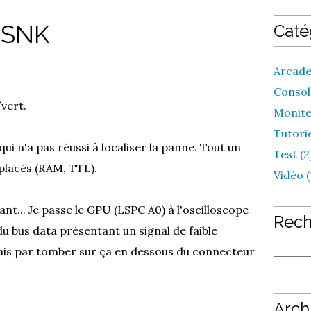
 SNK
Caté
Arcade
Console
vert.
Monite
Tutorie
ui n'a pas réussi à localiser la panne. Tout un
Test (2
placés (RAM, TTL).
Vidéo (
ant... Je passe le GPU (LSPC A0) à l'oscilloscope
Rech
du bus data présentant un signal de faible
finis par tomber sur ça en dessous du connecteur
Arch