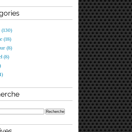
gories
 (130)
 (18)
ur (8)
l (8)
)
1)
erche
ives