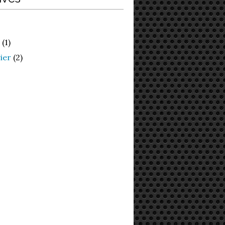
(1)
ier
(2)