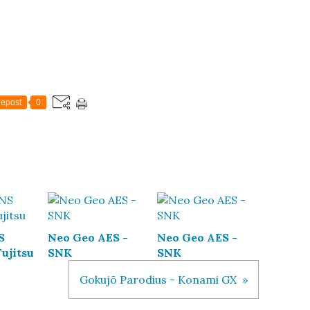
epost
0
S
Neo Geo AES -
Neo Geo AES -
ujitsu
SNK
SNK
Gokujō Parodius - Konami GX